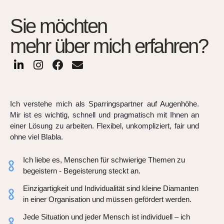
Sie möchten
mehr über mich erfahren?
L
I
F
E
i
n
a
n
n
s
c
v
k
t
e
e
e
a
b
l
Ich verstehe mich als Sparringspartner auf Augenhöhe.
d
g
o
o
Mir ist es wichtig, schnell und pragmatisch mit Ihnen an
i
r
o
p
einer Lösung zu arbeiten. Flexibel, unkompliziert, fair und
n
a
k
e
ohne viel Blabla.
-
m
i
Ich liebe es, Menschen für schwierige Themen zu
n
begeistern - Begeisterung steckt an.
Einzigartigkeit und Individualität sind kleine Diamanten
in einer Organisation und müssen gefördert werden.
Jede Situation und jeder Mensch ist individuell – ich